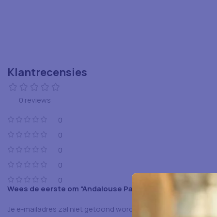
Klantrecensies
0 reviews
0
0
0
0
0
Wees de eerste om “Andalouse Pauwels 120×34 Ml” te b
Je e-mailadres zal niet getoond worden.
Vereiste velden zijn