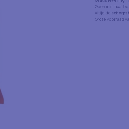
Gratis levering
in
Geen minimaal bes
Altijd de
scherpst
Grote voorraad v