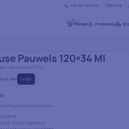
+32 467 00 40 20
Wishlist
Winkel
Promoties
Bl
ndalouse Pauwels 120×34 Ml
use Pauwels 120×34 Ml
jzen zijn inclusief BTW.
Login
js te zien
st
atching this product now!
 van
9/10
0 uur
, morgen geleverd