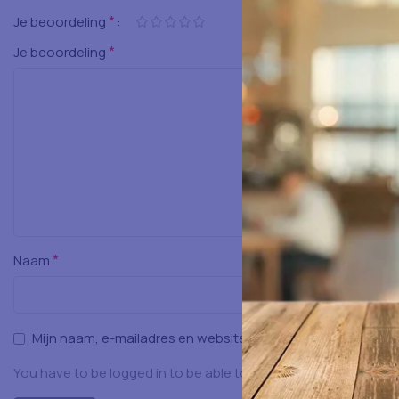
*
Je beoordeling
*
Je beoordeling
*
Naam
Mijn naam, e-mailadres en website opslaan in deze browser
You have to be logged in to be able to add photos to your rev