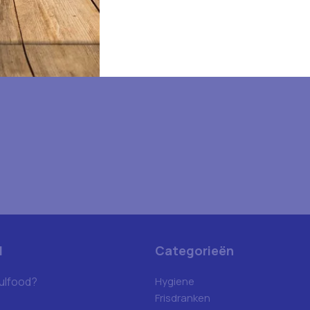
d
Categorieën
ulfood?
Hygiene
Frisdranken