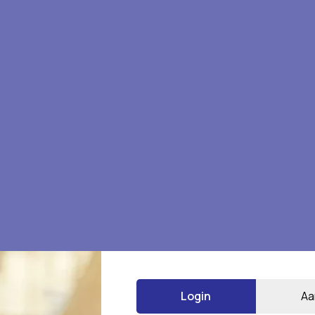
eoordelen
Login
Aa
*
 gemarkeerd met