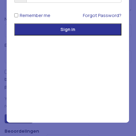
Remember me
Forgot Password?
*
Naam
Sign in
*
E-mail
Mijn naam, e-mailadres en website opslaan in deze
browser voor de volgende keer wanneer ik een reactie
plaats.
You have to be logged in to be able to add photos to your
review.
Beoordelingen