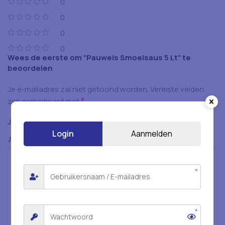
0
0
0
0
Wees de eerste om “Pauwels Smoelsaus 5 Lt” te
beoordelen
Je e-mailadres zal niet getoond worden.
Vereiste velden
*
zijn gemarkeerd met
*
Je beoordeling
Login
Aanmelden
*
Je beoordeling