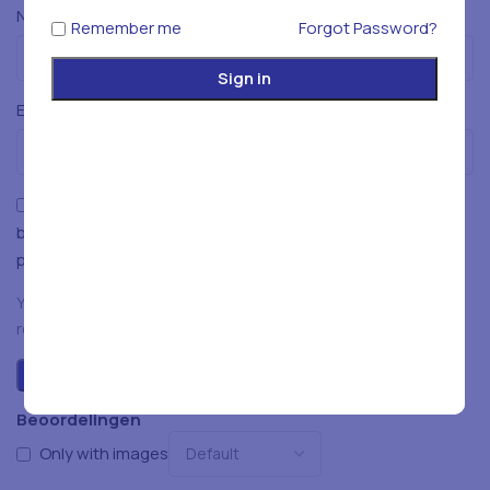
*
Naam
Remember me
Forgot Password?
Sign in
*
E-mail
Mijn naam, e-mailadres en website opslaan in deze
browser voor de volgende keer wanneer ik een reactie
plaats.
You have to be logged in to be able to add photos to your
review.
Beoordelingen
Only with images