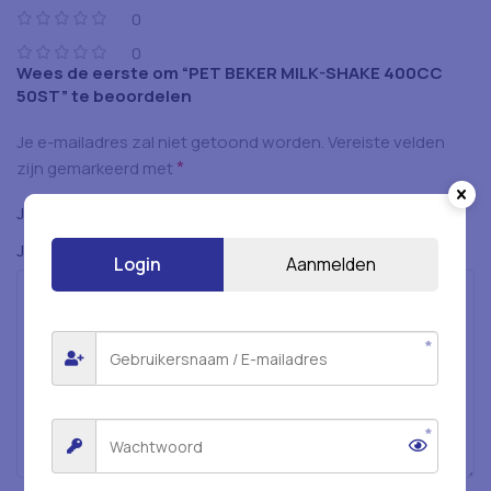
0
0
Wees de eerste om “PET BEKER MILK-SHAKE 400CC
50ST” te beoordelen
Je e-mailadres zal niet getoond worden.
Vereiste velden
*
zijn gemarkeerd met
*
Je beoordeling
*
Je beoordeling
Login
Aanmelden