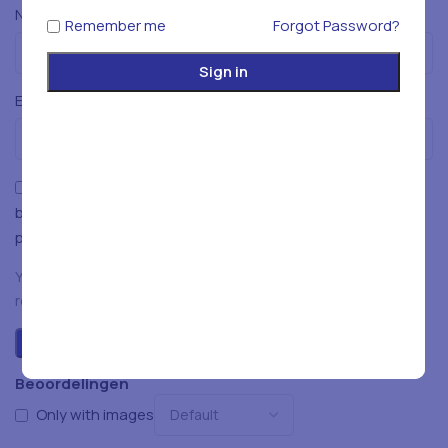
*
Naam
Remember me
Forgot Password?
Sign in
*
E-mail
Mijn naam, e-mailadres en website opslaan in deze
browser voor de volgende keer wanneer ik een reactie
plaats.
You have to be logged in to be able to add photos to your
review.
Beoordelingen
Only with images