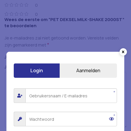
0
0
Wees de eerste om “PET DEKSEL MILK-SHAKE 2000ST”
te beoordelen
Je e-mailadres zal niet getoond worden.
Vereiste velden
*
zijn gemarkeerd met
*
Je beoordeling
*
Je beoordeling
Login
Aanmelden