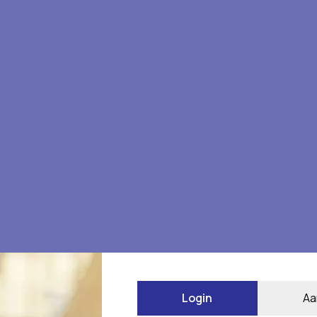
 te beoordelen
Login
Aa
*
 gemarkeerd met