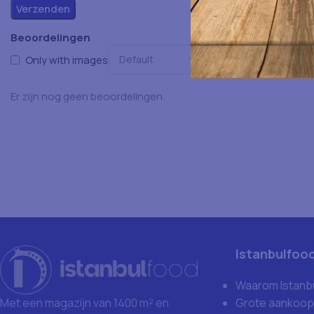
Beoordelingen
Only with images
Er zijn nog geen beoordelingen.
Istanbulfoo
Waarom Istanb
Grote aankoop
Met een magazijn van 1400 m² en