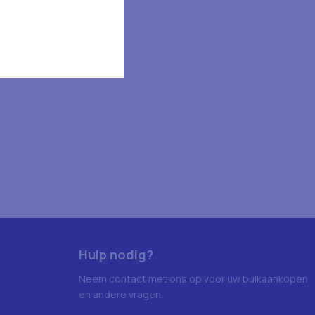
Hulp nodig?
Neem contact met ons op voor uw bulkaankopen
en andere vragen.