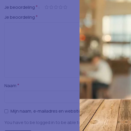
*
Je beoordeling
*
Je beoordeling
*
Naam
Mijn naam, e-mailadres en website opslaan in deze browser
You have to be logged in to be able to add photos to your rev