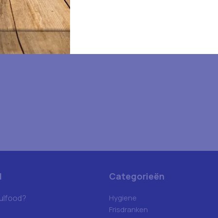
d
Categorieën
ulfood?
Hygiene
Frisdranken