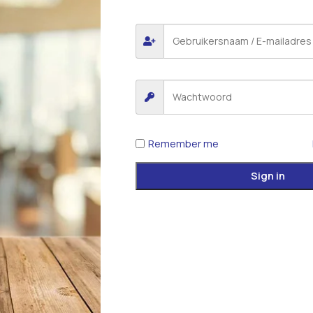
Remember me
Sign in
*
E-mail
 voor de volgende keer wanneer ik een reactie plaats.
iew.