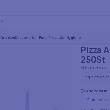
s Dranken
Desserts
Non-Food Producten
Hygiene
Home
Non-Food
Pizza 
250St
Alle vermelde pri
Log in om de pri
Add to wishli
16
People 
Klantbeoordeling