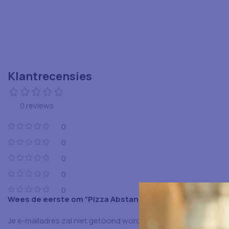
Klantrecensies
0 reviews
0
0
0
0
0
Wees de eerste om “Pizza Abstandhalter 3Cm Wit 250St”
Je e-mailadres zal niet getoond worden.
Vereiste velden zijn