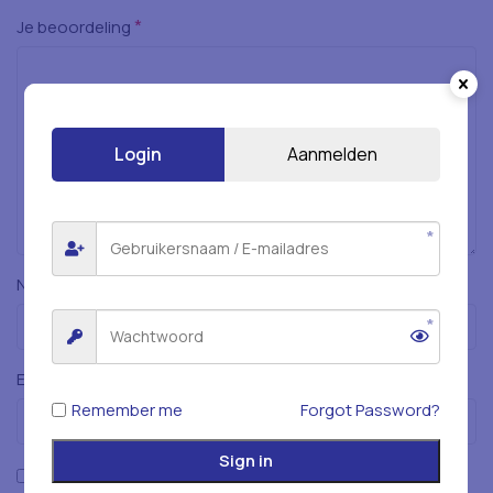
*
Je beoordeling
Login
Aanmelden
*
Naam
*
E-mail
Remember me
Forgot Password?
Sign in
Mijn naam, e-mailadres en website opslaan in deze