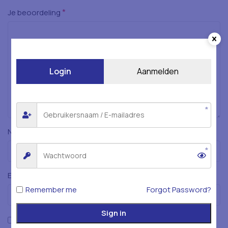
*
Je beoordeling
Login
Aanmelden
*
Naam
*
E-mail
Remember me
Forgot Password?
Sign in
Mijn naam, e-mailadres en website opslaan in deze