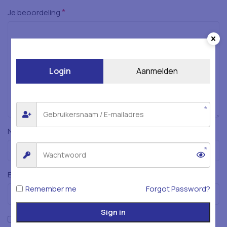
*
Je beoordeling
Login
Aanmelden
*
Naam
*
E-mail
Remember me
Forgot Password?
Sign in
Mijn naam, e-mailadres en website opslaan in deze