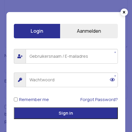
Login
Aanmelden
*
Naam
*
E-mail
Remember me
Forgot Password?
Mijn naam, e-mailadres en website opslaan in deze
Sign in
browser voor de volgende keer wanneer ik een reactie
plaats.