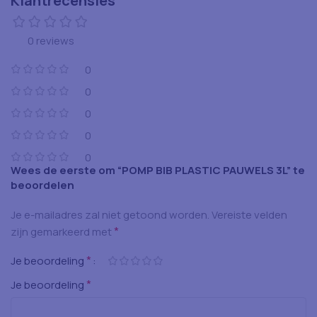
Klantrecensies
0 reviews
0
0
0
0
0
Wees de eerste om “POMP BIB PLASTIC PAUWELS 3L” te
beoordelen
Je e-mailadres zal niet getoond worden.
Vereiste velden
*
zijn gemarkeerd met
*
Je beoordeling
*
Je beoordeling