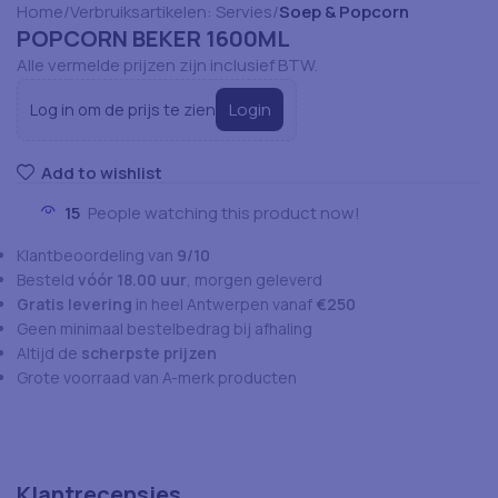
Home
Verbruiksartikelen: Servies
Soep & Popcorn
POPCORN BEKER 1600ML
Alle vermelde prijzen zijn inclusief BTW.
Login
Log in om de prijs te zien
Add to wishlist
15
People watching this product now!
Klantbeoordeling van
9/10
Besteld
vóór 18.00 uur
, morgen geleverd
Gratis levering
in heel Antwerpen vanaf
€250
Geen minimaal bestelbedrag bij afhaling
Altijd de
scherpste prijzen
Grote voorraad van A-merk producten
Klantrecensies