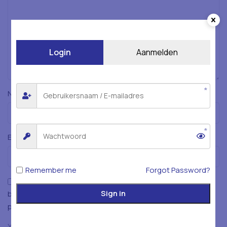
Login
Aanmelden
*
Naam
*
E-mail
Remember me
Forgot Password?
Mijn naam, e-mailadres en website opslaan in deze
Sign in
browser voor de volgende keer wanneer ik een reactie
plaats.
You have to be logged in to be able to add photos to your