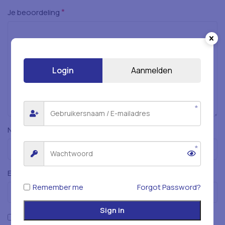
*
Je beoordeling
Login
Aanmelden
*
Naam
*
E-mail
Remember me
Forgot Password?
Sign in
Mijn naam, e-mailadres en website opslaan in deze