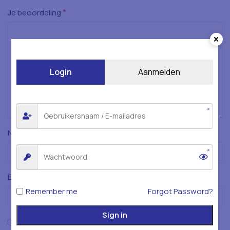
*
Je beoordeling
Login
Aanmelden
*
Naam
*
E-mail
Remember me
Forgot Password?
Sign in
Mijn naam, e-mailadres en website opslaan in deze