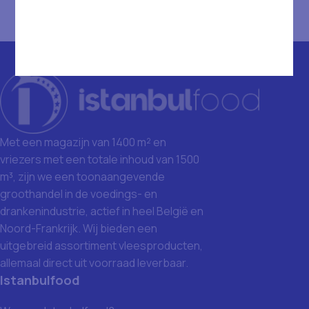
Met een magazijn van 1400 m² en
vriezers met een totale inhoud van 1500
m³, zijn we een toonaangevende
groothandel in de voedings- en
drankenindustrie, actief in heel België en
Noord-Frankrijk. Wij bieden een
uitgebreid assortiment vleesproducten,
allemaal direct uit voorraad leverbaar.
Istanbulfood