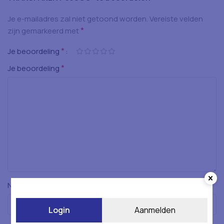
Je e-mailadres zal niet getoond worden.
Vereiste velden
*
zijn gemarkeerd met
*
Je beoordeling
*
Je beoordeling
*
Naam
Login
Aanmelden