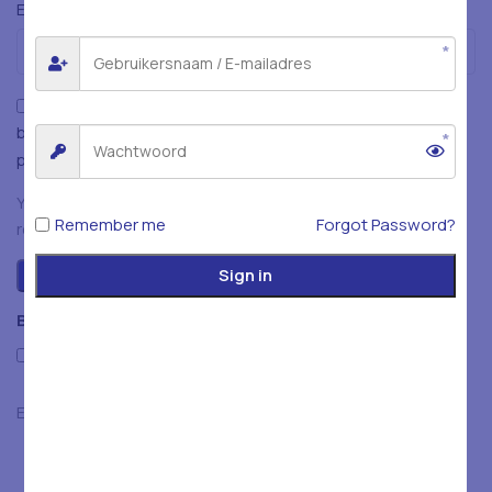
*
E-mail
Mijn naam, e-mailadres en website opslaan in deze
browser voor de volgende keer wanneer ik een reactie
plaats.
You have to be logged in to be able to add photos to your
Remember me
Forgot Password?
review.
Sign in
Beoordelingen
Only with images
Er zijn nog geen beoordelingen.