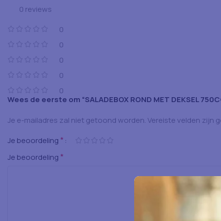
0 reviews
0
0
0
0
0
Wees de eerste om “SALADEBOX ROND MET DEKSEL 750C
Je e-mailadres zal niet getoond worden.
Vereiste velden zijn
*
Je beoordeling
*
Je beoordeling