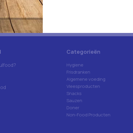
d
Categorieën
ulfood?
Hygiene
Frisdranken
Algemene voeding
Vleesproducten
ood
Snacks
Sauzen
Doner
Non-Food Producten