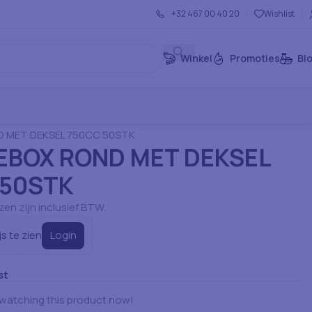
+32 467 00 40 20
Wishlist
Winkel
Promoties
Bl
rtikelen: Servies
Salade Dozen
 MET DEKSEL 750CC 50STK
EBOX ROND MET DEKSEL
 50STK
jzen zijn inclusief BTW.
Login
js te zien
st
watching this product now!