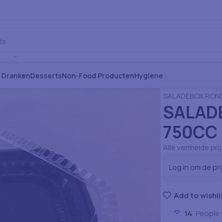
s Dranken
Desserts
Non-Food Producten
Hygiene
Home
Verbruiksa
SALADEBOX ROND
SALAD
750CC
Alle vermelde pri
Log in om de pri
Add to wishli
14
People 