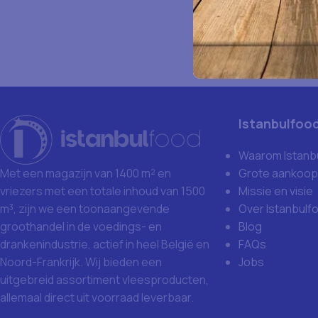
Istanbulfoo
Waarom Istanb
Grote aankoop
Met een magazijn van 1400 m² en
Missie en visie
vriezers met een totale inhoud van 1500
Over Istanbulf
m³, zijn we een toonaangevende
Blog
groothandel in de voedings- en
FAQs
drankenindustrie, actief in heel België en
Jobs
Noord-Frankrijk. Wij bieden een
uitgebreid assortiment vleesproducten,
allemaal direct uit voorraad leverbaar.