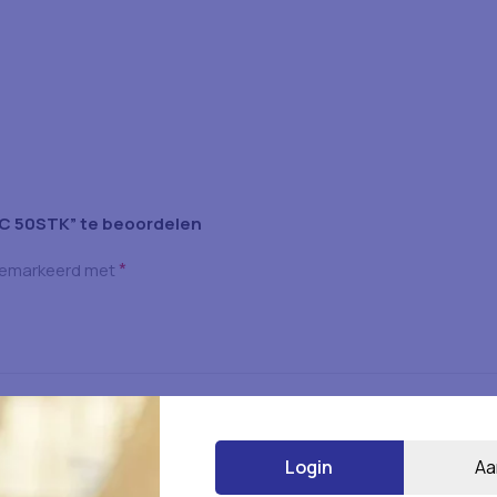
C 50STK” te beoordelen
*
 gemarkeerd met
Login
Aa