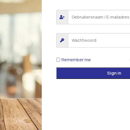
*
E-mail
 voor de volgende keer wanneer ik een reactie plaats.
Remember me
iew.
Sign in