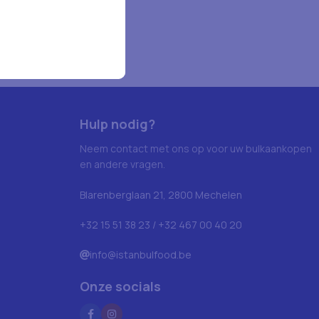
Hulp nodig?
Neem contact met ons op voor uw bulkaankopen
en andere vragen.
Blarenberglaan 21, 2800 Mechelen
+32 15 51 38 23 / +32 467 00 40 20
info@istanbulfood.be
Onze socials