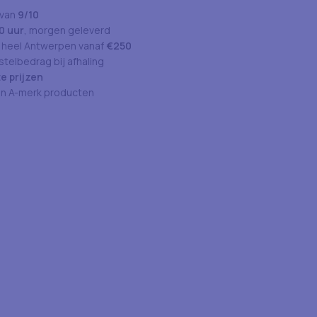
 van
9/10
0 uur
, morgen geleverd
 heel Antwerpen vanaf
€250
telbedrag bij afhaling
e prijzen
an A-merk producten