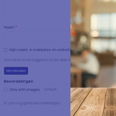
*
Naam
Mijn naam, e-mailadres en website opslaan in deze browser
You have to be logged in to be able to add photos to your rev
Beoordelingen
Only with images
Er zijn nog geen beoordelingen.