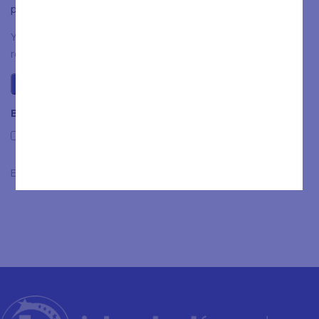
plaats.
You have to be logged in to be able to add photos to your
review.
Beoordelingen
Only with images
Er zijn nog geen beoordelingen.