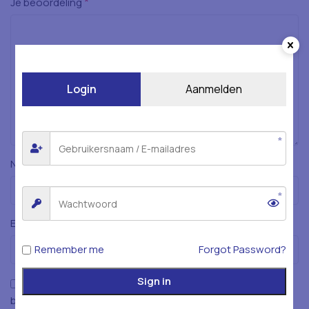
*
Je beoordeling
Login
Aanmelden
*
Naam
*
E-mail
Remember me
Forgot Password?
Sign in
Mijn naam, e-mailadres en website opslaan in deze
browser voor de volgende keer wanneer ik een reactie