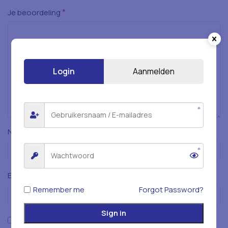
*
Je beoordeling
Login
Aanmelden
*
Naam
*
E-mail
Remember me
Forgot Password?
Sign in
Mijn naam, e-mailadres en website opslaan in deze