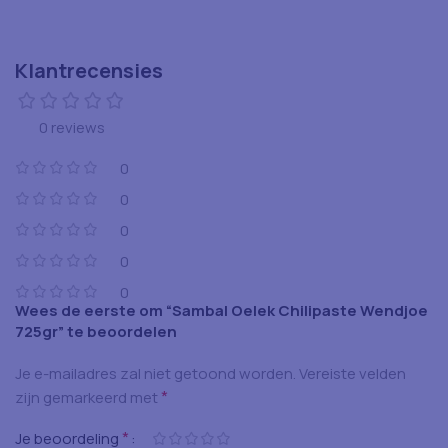
Klantrecensies
0 reviews
0
0
0
0
0
Wees de eerste om “Sambal Oelek Chilipaste Wendjoe
725gr” te beoordelen
Je e-mailadres zal niet getoond worden.
Vereiste velden
*
zijn gemarkeerd met
*
Je beoordeling