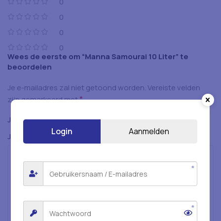
0
0
0
0
Wees de eerste om “Manna Samourai 10 Liter” te
beoordelen
Je e-mailadres zal niet getoond worden.
Vereiste velden
*
zijn gemarkeerd met
*
Je beoordeling
Login
Aanmelden
*
Je beoordeling