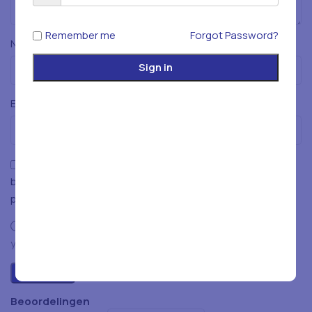
Remember me
Forgot Password?
*
Naam
Sign in
*
E-mail
Mijn naam, e-mailadres en website opslaan in deze
browser voor de volgende keer wanneer ik een reactie
plaats.
You have to be logged in to be able to add photos to
your review.
Beoordelingen