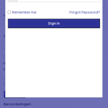
Remember me
Forgot Password?
*
Naam
Sign in
*
E-mail
Mijn naam, e-mailadres en website opslaan in deze
browser voor de volgende keer wanneer ik een reactie
plaats.
You have to be logged in to be able to add photos to your
review.
Beoordelingen