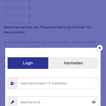
0
0
0
0
Wees de eerste om “Pauwels Samurai 10 Liter” te
beoordelen
Je e-mailadres zal niet getoond worden.
Vereiste velden
*
zijn gemarkeerd met
*
Je beoordeling
Login
Aanmelden
*
Je beoordeling