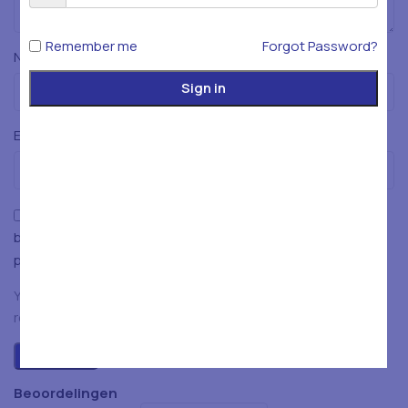
Remember me
Forgot Password?
*
Naam
Sign in
*
E-mail
Mijn naam, e-mailadres en website opslaan in deze
browser voor de volgende keer wanneer ik een reactie
plaats.
You have to be logged in to be able to add photos to your
review.
Beoordelingen