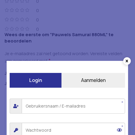
0
0
0
0
Wees de eerste om “Pauwels Samurai 880ML” te
beoordelen
Je e-mailadres zal niet getoond worden.
Vereiste velden
*
zijn gemarkeerd met
*
Je beoordeling
Login
Aanmelden
*
Je beoordeling