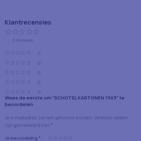
Klantrecensies
0 reviews
0
0
0
0
0
Wees de eerste om “SCHOTEL KARTONEN 19X3” te
beoordelen
Je e-mailadres zal niet getoond worden.
Vereiste velden
*
zijn gemarkeerd met
*
Je beoordeling