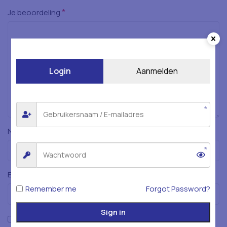
*
Je beoordeling
Login
Aanmelden
*
Naam
*
E-mail
Remember me
Forgot Password?
Sign in
Mijn naam, e-mailadres en website opslaan in deze