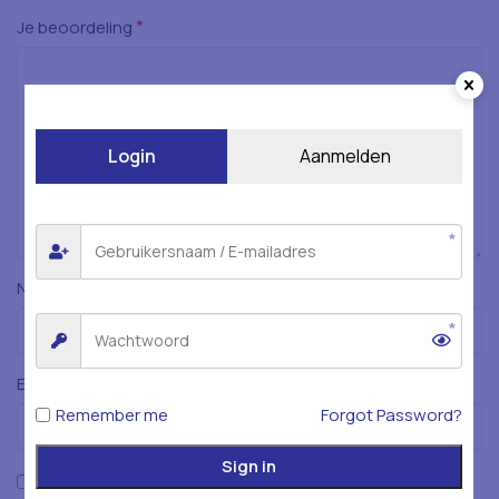
*
Je beoordeling
Login
Aanmelden
*
Naam
*
E-mail
Remember me
Forgot Password?
Sign in
Mijn naam, e-mailadres en website opslaan in deze