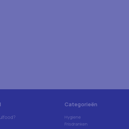
d
Categorieën
ulfood?
Hygiene
Frisdranken