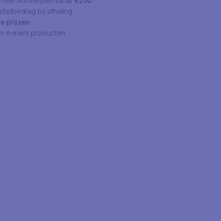
 heel Antwerpen vanaf
€250
telbedrag bij afhaling
e prijzen
an A-merk producten