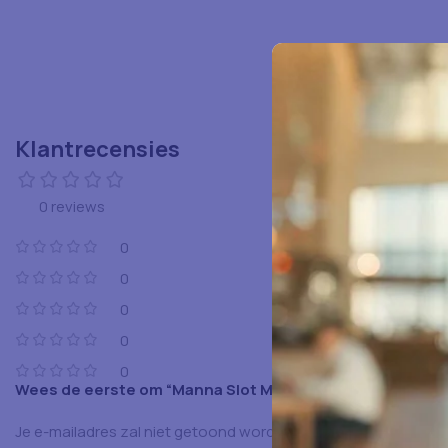
Klantrecensies
0 reviews
0
0
0
0
0
Wees de eerste om “Manna Slot Mammoth 2.6Kg” te beo
Je e-mailadres zal niet getoond worden.
Vereiste velden zijn