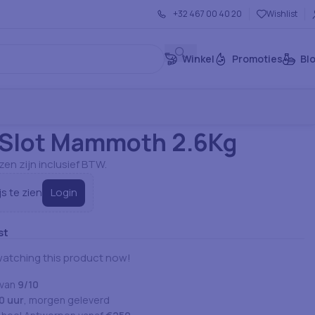
+32 467 00 40 20
Wishlist
Winkel
Promoties
Bl
anna Slot Mammoth 2.6Kg
Slot Mammoth 2.6Kg
jzen zijn inclusief BTW.
Login
js te zien
st
watching this product now!
 van
9/10
0 uur
, morgen geleverd