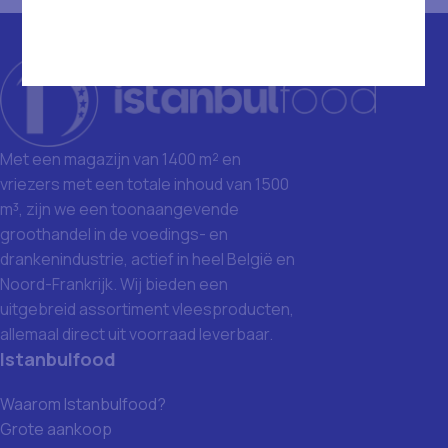
Met een magazijn van 1400 m² en
vriezers met een totale inhoud van 1500
m³, zijn we een toonaangevende
groothandel in de voedings- en
drankenindustrie, actief in heel België en
Noord-Frankrijk. Wij bieden een
uitgebreid assortiment vleesproducten,
allemaal direct uit voorraad leverbaar.
Istanbulfood
Waarom Istanbulfood?
Grote aankoop