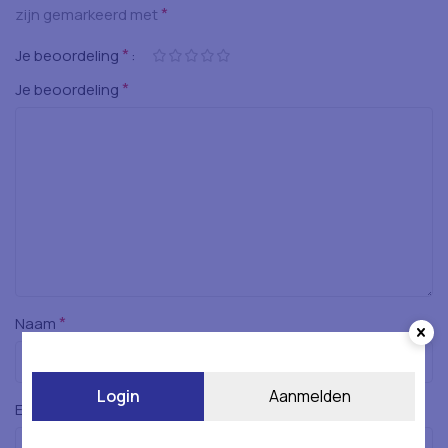
*
zijn gemarkeerd met
*
Je beoordeling
*
Je beoordeling
*
Naam
Login
Aanmelden
*
E-mail