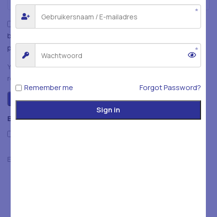
Mijn naam, e-mailadres en website opslaan in deze
browser voor de volgende keer wanneer ik een reactie
plaats.
You have to be logged in to be able to add photos to your
review.
Remember me
Forgot Password?
Sign in
Beoordelingen
Only with images
Er zijn nog geen beoordelingen.