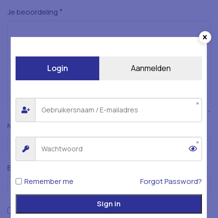
*
Je beoordeling
Login
Aanmelden
*
Naam
*
E-mail
Remember me
Forgot Password?
Sign in
Mijn naam, e-mailadres en website opslaan in deze