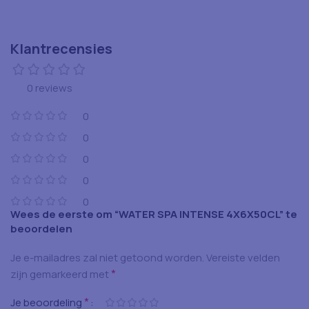
Klantrecensies
0 reviews
0
0
0
0
0
Wees de eerste om “WATER SPA INTENSE 4X6X50CL” te
beoordelen
Je e-mailadres zal niet getoond worden.
Vereiste velden
*
zijn gemarkeerd met
*
Je beoordeling