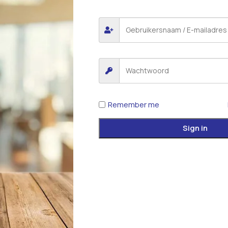
*
E-mail
 voor de volgende keer wanneer ik een reactie plaats.
Remember me
iew.
Sign in