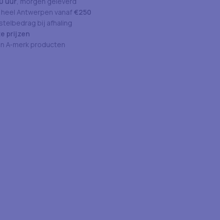
0 uur
, morgen geleverd
 heel Antwerpen vanaf
€250
telbedrag bij afhaling
e prijzen
an A-merk producten