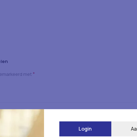
elen
*
 gemarkeerd met
Login
Aa