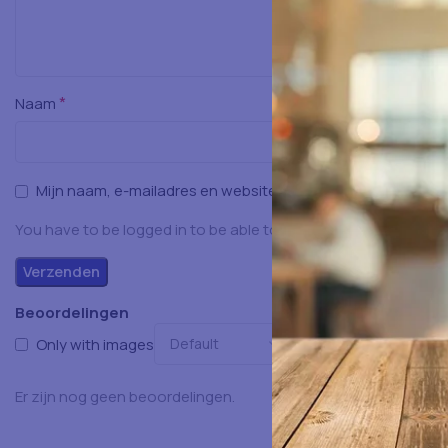
*
Naam
Mijn naam, e-mailadres en website opslaan in deze browser
You have to be logged in to be able to add photos to your rev
Beoordelingen
Only with images
Er zijn nog geen beoordelingen.