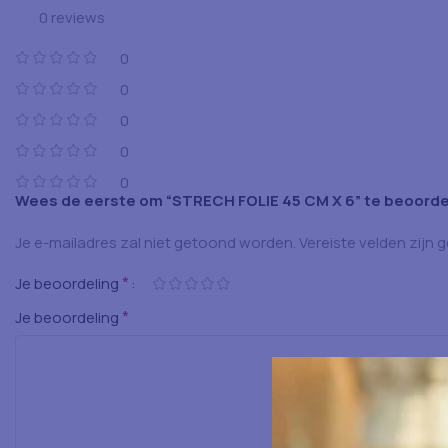
0 reviews
0
0
0
0
0
Wees de eerste om “STRECH FOLIE 45 CM X 6” te beoord
Je e-mailadres zal niet getoond worden.
Vereiste velden zijn
*
Je beoordeling
*
Je beoordeling