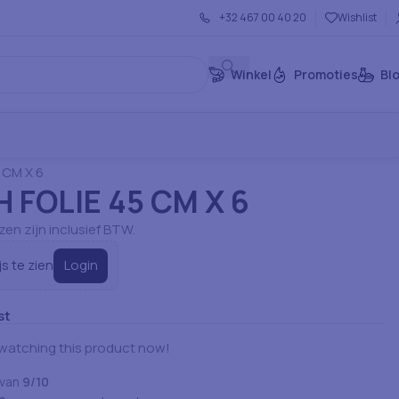
+32 467 00 40 20
Wishlist
Winkel
Promoties
Bl
rtikelen: Servies
Verpakking & Tassen
 CM X 6
 FOLIE 45 CM X 6
jzen zijn inclusief BTW.
Login
js te zien
st
watching this product now!
 van
9/10