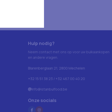
Hulp nodig?
Neem contact met ons op voor uw bulkaankopen
en andere vragen.
Blarenberglaan 21, 2800 Mechelen
+32 15 51 38 23 / +32 467 00 40 20
info@istanbulfood.be
Onze socials