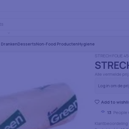
s Dranken
Desserts
Non-Food Producten
Hygiene
Home
Verbruiksa
STRECH FOLIE 45
STRECH
Alle vermelde pri
Log in om de pri
Add to wishli
13
People 
Klantbeoordeling