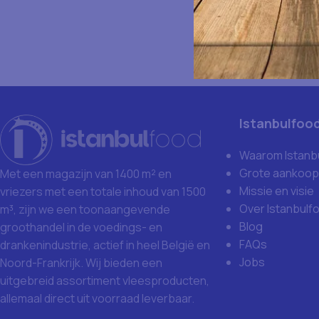
Istanbulfoo
Waarom Istanb
Grote aankoop
Met een magazijn van 1400 m² en
Missie en visie
vriezers met een totale inhoud van 1500
Over Istanbulf
m³, zijn we een toonaangevende
Blog
groothandel in de voedings- en
FAQs
drankenindustrie, actief in heel België en
Jobs
Noord-Frankrijk. Wij bieden een
uitgebreid assortiment vleesproducten,
allemaal direct uit voorraad leverbaar.