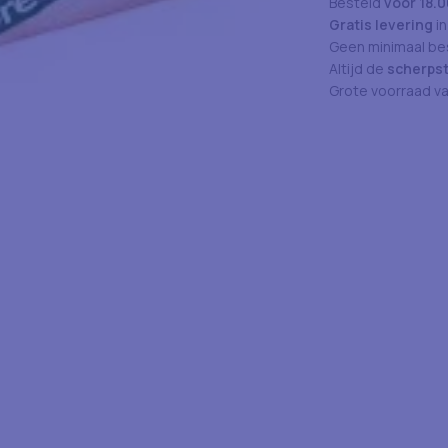
Besteld
vóór 18.0
Gratis levering
in
Geen minimaal bes
Altijd de
scherpst
Grote voorraad v