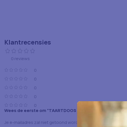
Klantrecensies
0 reviews
0
0
0
0
0
Wees de eerste om “TAARTDOOS 13-13 5ST” te beoordel
Je e-mailadres zal niet getoond worden.
Vereiste velden zijn