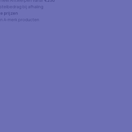
 heel Antwerpen vanaf
€250
telbedrag bij afhaling
e prijzen
an A-merk producten