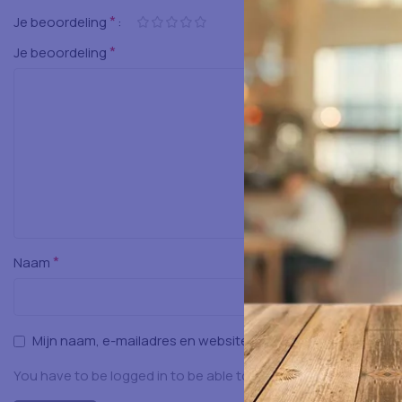
*
Je beoordeling
*
Je beoordeling
*
Naam
Mijn naam, e-mailadres en website opslaan in deze browser
You have to be logged in to be able to add photos to your rev