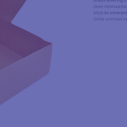
Gratis levering
in
Geen minimaal bes
Altijd de
scherpst
Grote voorraad v