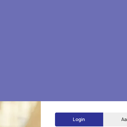
en
Login
Aa
*
 gemarkeerd met