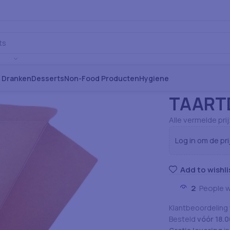
s Dranken
Desserts
Non-Food Producten
Hygiene
Home
Verbruiksa
TAARTD
Alle vermelde pri
Log in om de pri
Add to wishli
2
People w
Klantbeoordeling
Besteld
vóór 18.0