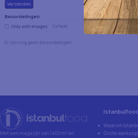
Beoordelingen
Only with images
Er zijn nog geen beoordelingen.
Istanbulfoo
Waarom Istanb
Grote aankoop
Met een magazijn van 1400 m² en