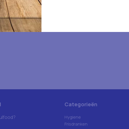
d
Categorieën
ulfood?
Hygiene
Frisdranken