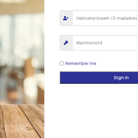
Remember me
Sign in
*
E-mail
 voor de volgende keer wanneer ik een reactie plaats.
iew.