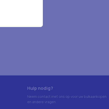
Hulp nodig?
Neem contact met ons op voor uw bulkaankopen
en andere vragen.