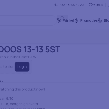
+32 467 00 40 20
Wishlist
Winkel
Promoties
Bl
rtikelen: Servies
Pizza Dozen & Mat
TAARTDOOS 13-13 5ST
OOS 13-13 5ST
jzen zijn inclusief BTW.
Login
js te zien
st
atching this product now!
 van
9/10
0 uur
, morgen geleverd