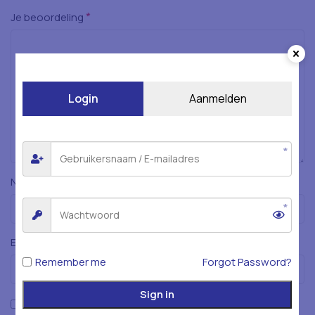
*
Je beoordeling
Login
Aanmelden
*
Naam
*
E-mail
Remember me
Forgot Password?
Sign in
Mijn naam, e-mailadres en website opslaan in deze