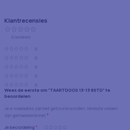
Klantrecensies
0 reviews
0
0
0
0
0
Wees de eerste om “TAARTDOOS 13-13 8STD” te
beoordelen
Je e-mailadres zal niet getoond worden.
Vereiste velden
*
zijn gemarkeerd met
*
Je beoordeling