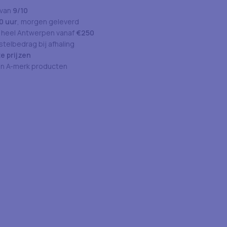
 van
9/10
0 uur
, morgen geleverd
 heel Antwerpen vanaf
€250
telbedrag bij afhaling
e prijzen
an A-merk producten