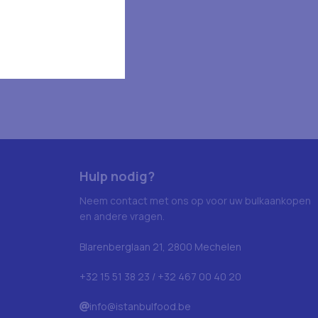
Hulp nodig?
Neem contact met ons op voor uw bulkaankopen
en andere vragen.
Blarenberglaan 21, 2800 Mechelen
+32 15 51 38 23 / +32 467 00 40 20
info@istanbulfood.be