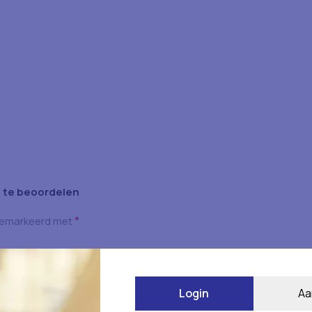
 te beoordelen
*
 gemarkeerd met
Login
Aa