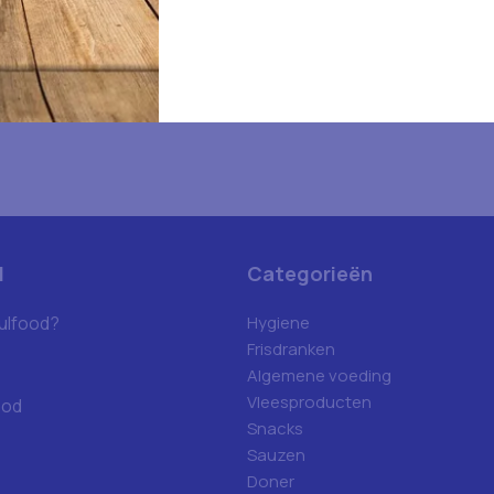
d
Categorieën
ulfood?
Hygiene
Frisdranken
Algemene voeding
Vleesproducten
ood
Snacks
Sauzen
Doner