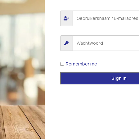
*
E-mail
Remember me
Sign in
 voor de volgende keer wanneer ik een reactie plaats.
iew.