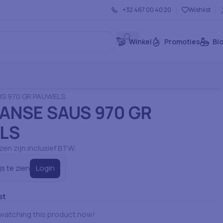
+32 467 00 40 20
Wishlist
Winkel
Promoties
Bl
Sauzen (Groot)
Speciale Sauzen & Dips
S 970 GR PAUWELS
ANSE SAUS 970 GR
LS
jzen zijn inclusief BTW.
Login
js te zien
st
watching this product now!