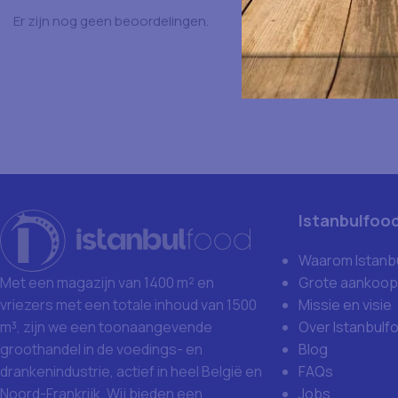
Er zijn nog geen beoordelingen.
Istanbulfoo
Waarom Istanb
Grote aankoop
Met een magazijn van 1400 m² en
Missie en visie
vriezers met een totale inhoud van 1500
Over Istanbulf
m³, zijn we een toonaangevende
Blog
groothandel in de voedings- en
FAQs
drankenindustrie, actief in heel België en
Jobs
Noord-Frankrijk. Wij bieden een