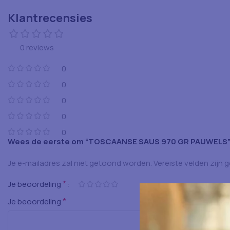
Klantrecensies
0 reviews
0
0
0
0
0
Wees de eerste om “TOSCAANSE SAUS 970 GR PAUWELS”
Je e-mailadres zal niet getoond worden.
Vereiste velden zijn
*
Je beoordeling
*
Je beoordeling