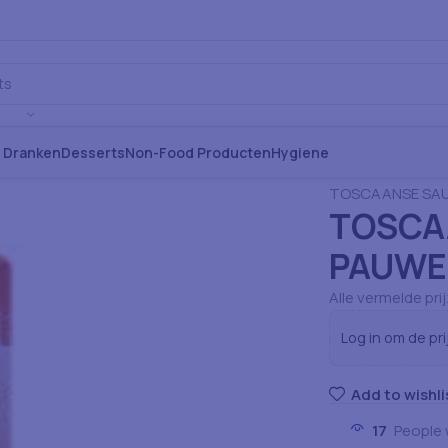
s Dranken
Desserts
Non-Food Producten
Hygiene
Home
Voeding: 
TOSCAANSE SAU
TOSCA
PAUWE
Alle vermelde pri
Log in om de pri
Add to wishli
17
People 