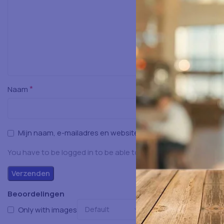
*
Naam
Mijn naam, e-mailadres en website opslaan in deze browser
You have to be logged in to be able to add photos to your rev
Beoordelingen
Only with images