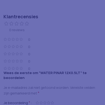
Klantrecensies
0 reviews
0
0
0
0
0
Wees de eerste om “WATER PINAR 12X0.5LT” te
beoordelen
Je e-mailadres zal niet getoond worden.
Vereiste velden
*
zijn gemarkeerd met
*
Je beoordeling