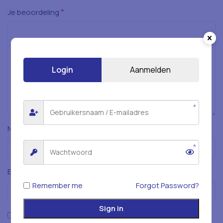
*
Je beoordeling
Login
Aanmelden
*
Naam
*
E-mail
Remember me
Forgot Password?
Sign in
Mijn naam, e-mailadres en website opslaan in deze