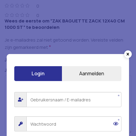
0
0
Wees de eerste om “ZAK BAGUETTE ZACK 12X40 CM
1000 ST” te beoordelen
Je e-mailadres zal niet getoond worden.
Vereiste velden
*
zijn gemarkeerd met
*
Je beoordeling
*
Je beoordeling
Login
Aanmelden