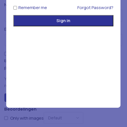
*
Naam
Remember me
Forgot Password?
Sign in
*
E-mail
Mijn naam, e-mailadres en website opslaan in deze
browser voor de volgende keer wanneer ik een reactie
plaats.
You have to be logged in to be able to add photos to your
review.
Beoordelingen
Only with images