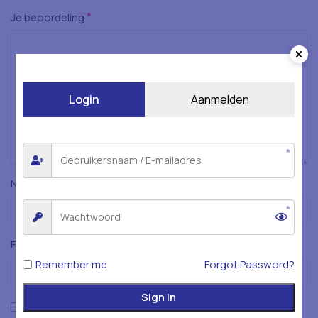
*
Je beoordeling
Login
Aanmelden
*
Naam
*
E-mail
Remember me
Forgot Password?
Sign in
Mijn naam, e-mailadres en website opslaan in deze