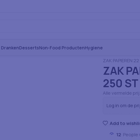
s Dranken
Desserts
Non-Food Producten
Hygiene
Home
Verbruiksa
ZAK PAPIEREN 22 
ZAK PA
250 ST
Alle vermelde pri
Log in om de pri
Add to wishli
12
People 