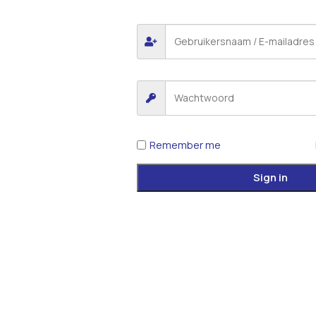
 voor de volgende keer wanneer ik een reactie plaats.
iew.
Remember me
Sign in