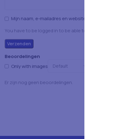
Mijn naam, e-mailadres en website opslaan in deze browser
You have to be logged in to be able to add photos to your rev
Beoordelingen
Only with images
Er zijn nog geen beoordelingen.