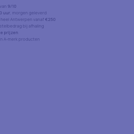
 van
9/10
0 uur
, morgen geleverd
 heel Antwerpen vanaf
€250
telbedrag bij afhaling
e prijzen
an A-merk producten