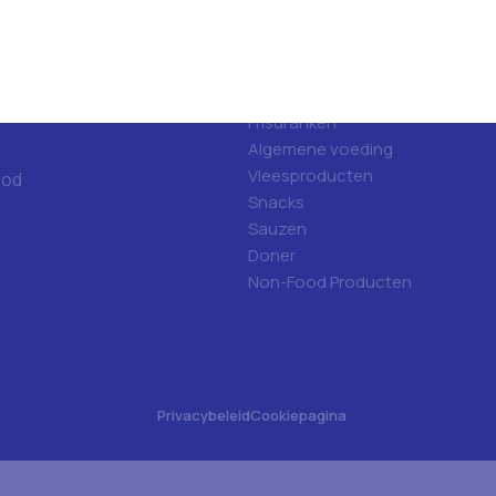
d
Categorieën
ulfood?
Hygiene
Frisdranken
Algemene voeding
Vleesproducten
ood
Snacks
Sauzen
Doner
Non-Food Producten
Privacybeleid
Cookiepagina