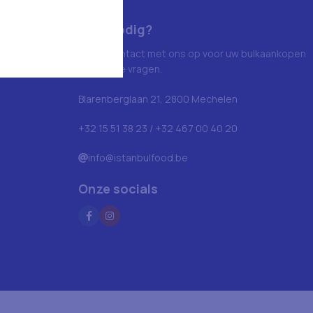
Hulp nodig?
Neem contact met ons op voor uw bulkaankopen
en andere vragen.
Blarenberglaan 21, 2800 Mechelen
+32 15 51 38 23 / +32 467 00 40 20
info@istanbulfood.be
Onze socials