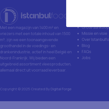
Istanbulfoo
Waarom Istanb
Grote aankoop
Met een magazijn van 1400 m² en
Missie en visie
vriezers met een totale inhoud van 1500
Over Istanbulf
m³, zijn we een toonaangevende
Blog
groothandel in de voedings- en
FAQs
drankenindustrie, actief in heel België en
Jobs
Noord-Frankrijk. Wij bieden een
uitgebreid assortiment vleesproducten,
allemaal direct uit voorraad leverbaar.
Copyright © 2025 Created By
Digital Forge