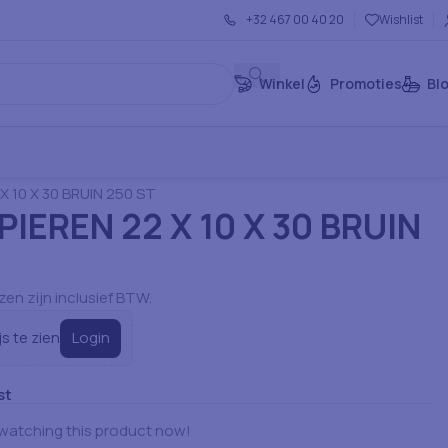
+32 467 00 40 20
Wishlist
Winkel
Promoties
Bl
rtikelen: Servies
Verpakking & Tassen
X 10 X 30 BRUIN 250 ST
PIEREN 22 X 10 X 30 BRUIN
jzen zijn inclusief BTW.
Login
js te zien
st
watching this product now!