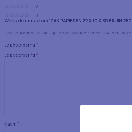
0
0
Wees de eerste om “ZAK PAPIEREN 22 X 10 X 30 BRUIN 250
Je e-mailadres zal niet getoond worden.
Vereiste velden zijn
*
Je beoordeling
*
Je beoordeling
*
Naam