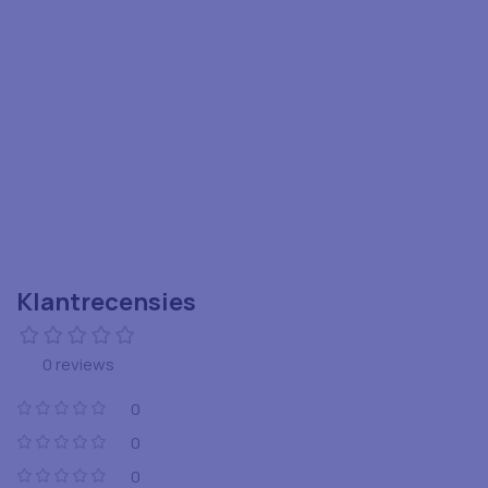
Klantrecensies
0 reviews
0
0
0