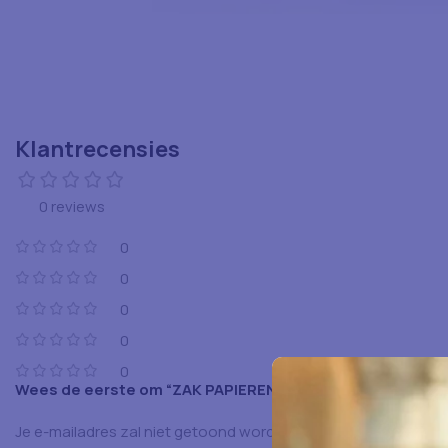
Klantrecensies
0 reviews
0
0
0
0
0
Wees de eerste om “ZAK PAPIEREN 28X17X29 250 STK WIT
Je e-mailadres zal niet getoond worden.
Vereiste velden zijn