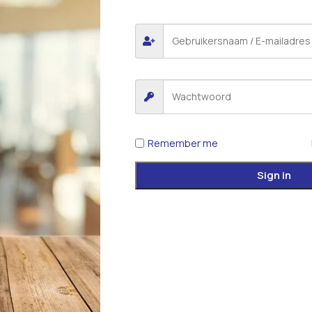
Remember me
Sign in
*
E-mail
 voor de volgende keer wanneer ik een reactie plaats.
iew.