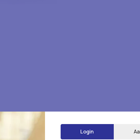
” te beoordelen
Login
Aa
*
 gemarkeerd met