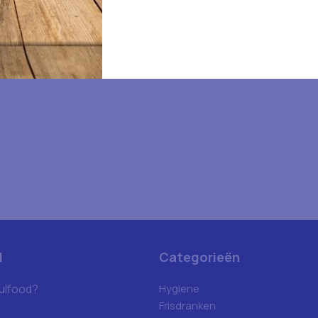
d
Categorieën
ulfood?
Hygiene
Frisdranken