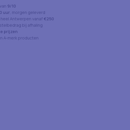
 van
9/10
0 uur
, morgen geleverd
 heel Antwerpen vanaf
€250
telbedrag bij afhaling
e prijzen
an A-merk producten