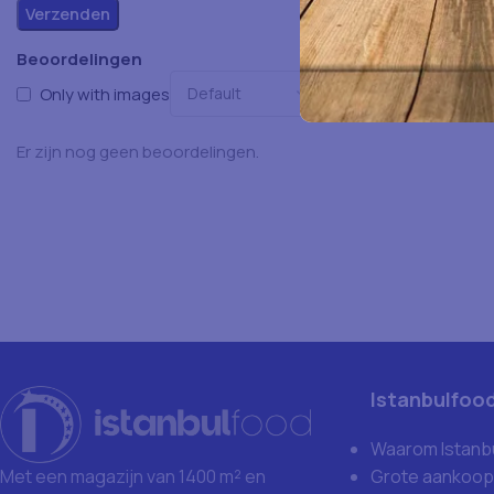
Beoordelingen
Only with images
Er zijn nog geen beoordelingen.
Istanbulfoo
Waarom Istanb
Grote aankoop
Met een magazijn van 1400 m² en