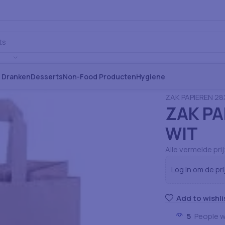
s Dranken
Desserts
Non-Food Producten
Hygiene
Home
Verbruiksa
ZAK PAPIEREN 28
ZAK PA
WIT
Alle vermelde pri
Log in om de pri
Add to wishli
5
People w