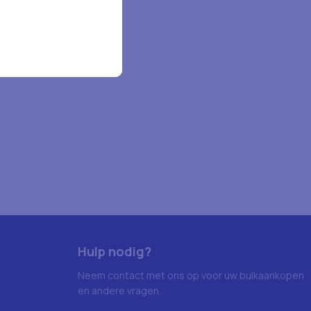
Hulp nodig?
Neem contact met ons op voor uw bulkaankopen
en andere vragen.