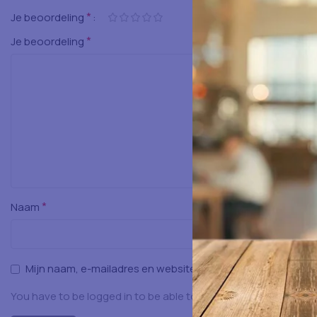
*
Je beoordeling
*
Je beoordeling
*
Naam
Mijn naam, e-mailadres en website opslaan in deze browser
You have to be logged in to be able to add photos to your rev