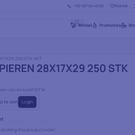
+32 467 00 40 20
Wishlist
Winkel
Promoties
Bl
rtikelen: Servies
Verpakking & Tassen
X17X29 250 STK WIT
PIEREN 28X17X29 250 STK
jzen zijn inclusief BTW.
Login
js te zien
st
atching this product now!