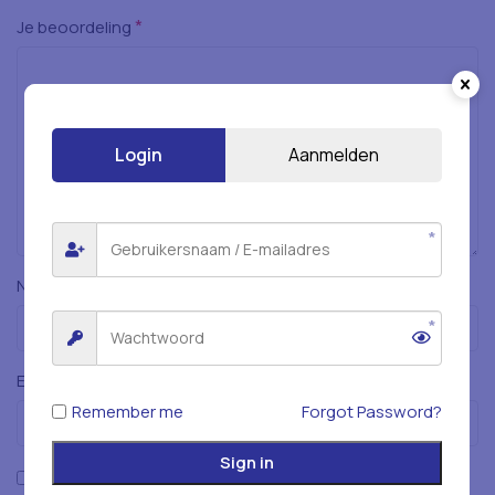
*
Je beoordeling
Login
Aanmelden
*
Naam
*
E-mail
Remember me
Forgot Password?
Sign in
Mijn naam, e-mailadres en website opslaan in deze