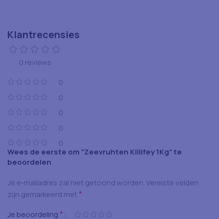
Klantrecensies
0 reviews
0
0
0
0
0
Wees de eerste om “Zeevruhten Killifey 1Kg” te
beoordelen
Je e-mailadres zal niet getoond worden.
Vereiste velden
*
zijn gemarkeerd met
*
Je beoordeling