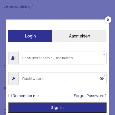
*
Je beoordeling
Login
Aanmelden
*
Naam
*
E-mail
Remember me
Forgot Password?
Sign in
Mijn naam, e-mailadres en website opslaan in deze