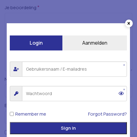
*
Je beoordeling
Login
Aanmelden
*
Naam
*
E-mail
Remember me
Forgot Password?
Sign in
Mijn naam, e-mailadres en website opslaan in deze